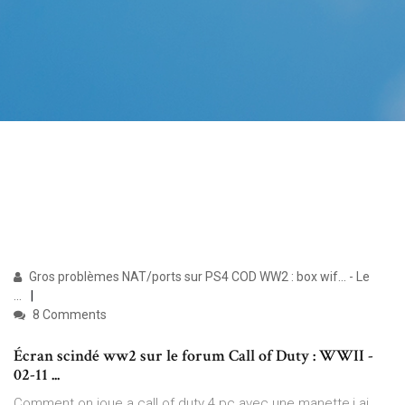
Gros problèmes NAT/ports sur PS4 COD WW2 : box wif... - Le
...
8 Comments
Écran scindé ww2 sur le forum Call of Duty : WWII -
02-11 ...
Comment on joue a call of duty 4 pc avec une manette,j ai