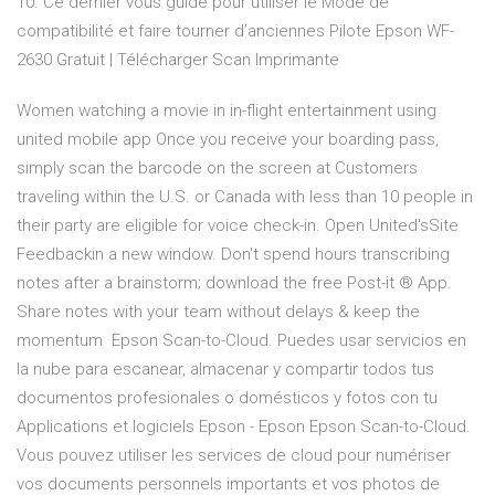
10. Ce dernier vous guide pour utiliser le Mode de
compatibilité et faire tourner d’anciennes Pilote Epson WF-
2630 Gratuit | Télécharger Scan Imprimante
Women watching a movie in in-flight entertainment using
united mobile app Once you receive your boarding pass,
simply scan the barcode on the screen at Customers
traveling within the U.S. or Canada with less than 10 people in
their party are eligible for voice check-in. Open United'sSite
Feedbackin a new window. Don't spend hours transcribing
notes after a brainstorm; download the free Post-it ® App.
Share notes with your team without delays & keep the
momentum Epson Scan-to-Cloud. Puedes usar servicios en
la nube para escanear, almacenar y compartir todos tus
documentos profesionales o domésticos y fotos con tu
Applications et logiciels Epson - Epson Epson Scan-to-Cloud.
Vous pouvez utiliser les services de cloud pour numériser
vos documents personnels importants et vos photos de